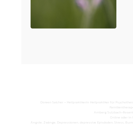
Doreen Salcher – Heilpraktikerin Heilpraktiker für Psychother
Familientherap
Amberg Sulzbach-Rosenb
Online oder in
Ängste, Zwänge, Depressionen, depressive Episdoden, Stress, Bu