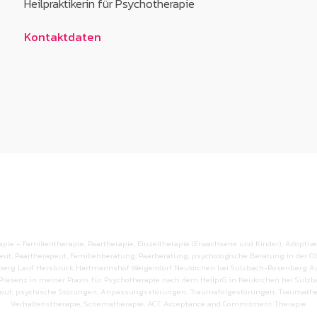
Heilpraktikerin für Psychotherapie
Kontaktdaten
apie – Familientherapie, Paartherapie, Einzeltherapie (Erwachsene und Kinder), Adoptivelte
eut, Paartherapeut, Familienberatung, Paarberatung, psychologische Beratung in der O
erg Lauf Hersbruck Hartmannshof Weigendorf Neukirchen bei Sulzbach-Rosenberg A
 Präsenz in meiner Praxis für Psychotherapie nach dem HeilprG in Neukirchen bei Sul
rnout, psychische Störungen, Anpassungsstörungen, Traumafolgestörungen, Traumather
Verhaltenstherapie, Schematherapie, ACT Acceptance and Commitment Therapie