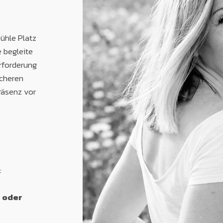
ühle Platz
e begleite
erforderung
icheren
räsenz vor
:
 oder