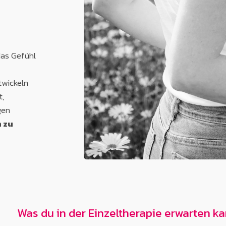
das Gefühl
wickeln
t,
gen
n zu
Was du in der
Einzeltherapie
erwarten ka