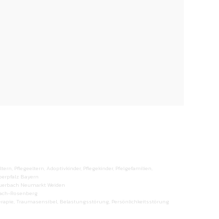
rn, Pflegeeltern, Adoptivkinder, Pflegekinder, Pfelgefamilien,
berpfalz Bayern
uerbach Neumarkt Weiden
zbach-Rosenberg
apie, Traumasensibel, Belastungsstörung, Persönlichkeitsstörung