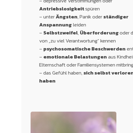
– depressive Verstimmungen oder
Antriebslosigkeit
spüren
– unter
Ängsten
, Panik oder
ständiger
Anspannung
leiden
–
Selbstzweifel
,
Überforderung
oder 
von „zu viel Verantwortung“ kennen
–
psychosomatische Beschwerden
ent
–
emotionale Belastungen
aus Kindhei
Elternschaft oder Familiensystemen mitbrin
– das Gefühl haben,
sich selbst verlore
haben