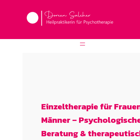
Zum
Inhalt
springen
Einzeltherapie
für Fraue
Männer
– Psychologisch
Beratung & therapeutis